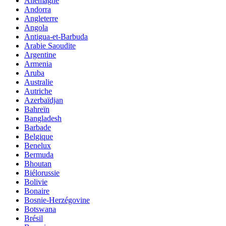
Allemagne
Andorra
Angleterre
Angola
Antigua-et-Barbuda
Arabie Saoudite
Argentine
Armenia
Aruba
Australie
Autriche
Azerbaïdjan
Bahreïn
Bangladesh
Barbade
Belgique
Benelux
Bermuda
Bhoutan
Biélorussie
Bolivie
Bonaire
Bosnie-Herzégovine
Botswana
Brésil