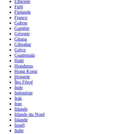
Éthiopie
Fidji
Finlande
France
Gabon
Gambie
Géorgie
Ghana
Gibraltar
Grèce
Guatemala
Haïti
Honduras
Hong Kong
Hongrie
Îles Féroé
Inde
Indonésie
Irak
Iran
Irlande
Irlande du Nord
Islande
Israël
Italie