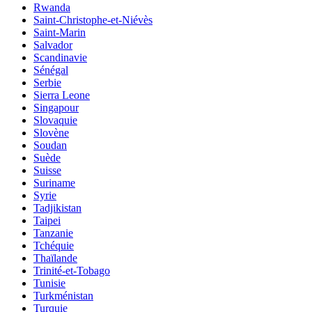
Rwanda
Saint-Christophe-et-Niévès
Saint-Marin
Salvador
Scandinavie
Sénégal
Serbie
Sierra Leone
Singapour
Slovaquie
Slovène
Soudan
Suède
Suisse
Suriname
Syrie
Tadjikistan
Taipei
Tanzanie
Tchéquie
Thaïlande
Trinité-et-Tobago
Tunisie
Turkménistan
Turquie