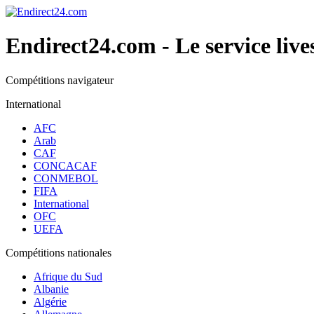
Endirect24.com
- Le service live
Compétitions navigateur
International
AFC
Arab
CAF
CONCACAF
CONMEBOL
FIFA
International
OFC
UEFA
Compétitions nationales
Afrique du Sud
Albanie
Algérie