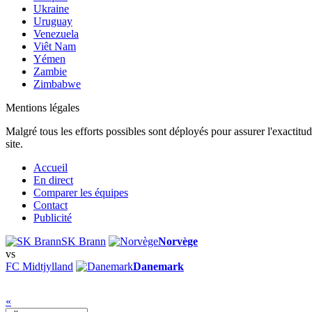
Ukraine
Uruguay
Venezuela
Viêt Nam
Yémen
Zambie
Zimbabwe
Mentions légales
Malgré tous les efforts possibles sont déployés pour assurer l'exactitu
site.
Accueil
En direct
Comparer les équipes
Contact
Publicité
SK Brann
Norvège
vs
FC Midtjylland
Danemark
«