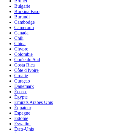
Brunei
Bulgarie
Burkina Faso
Burundi
Cambodge
Cameroun
Canada
Chili
China
Chypre
Colombie
Corée du Sud
Costa Rica
Côte d'Ivoire
Croatie
Curaçao
Danemark
Écosse
Égypte
Émirats Arabes Unis
Équateur
Espagne
Estonie
Eswatini
États-Unis