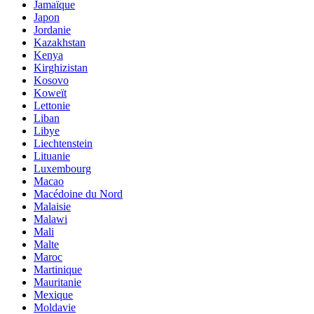
Jamaïque
Japon
Jordanie
Kazakhstan
Kenya
Kirghizistan
Kosovo
Koweït
Lettonie
Liban
Libye
Liechtenstein
Lituanie
Luxembourg
Macao
Macédoine du Nord
Malaisie
Malawi
Mali
Malte
Maroc
Martinique
Mauritanie
Mexique
Moldavie