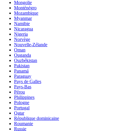
Mongolie
Monténégro
Mozambique
Myanmar
Namibie
Nicaragua
Nigeria
Norvège
Nouvelle-Zélande
Oman
Ouganda
Ouzbékistan
Pakistan
Panamá
Paraguay
Pays de Galles
Pays-Bas
Pérou
Philippines
Pologne
Portugal
Qatar
République dominicaine
Roumanie
Russie