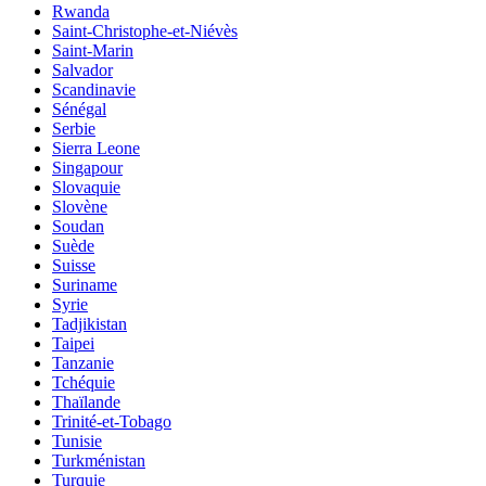
Rwanda
Saint-Christophe-et-Niévès
Saint-Marin
Salvador
Scandinavie
Sénégal
Serbie
Sierra Leone
Singapour
Slovaquie
Slovène
Soudan
Suède
Suisse
Suriname
Syrie
Tadjikistan
Taipei
Tanzanie
Tchéquie
Thaïlande
Trinité-et-Tobago
Tunisie
Turkménistan
Turquie