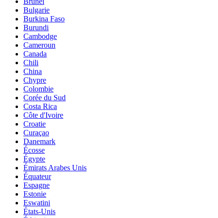
Brunei
Bulgarie
Burkina Faso
Burundi
Cambodge
Cameroun
Canada
Chili
China
Chypre
Colombie
Corée du Sud
Costa Rica
Côte d'Ivoire
Croatie
Curaçao
Danemark
Écosse
Égypte
Émirats Arabes Unis
Équateur
Espagne
Estonie
Eswatini
États-Unis