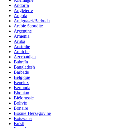
Allemagne
Andorra
Angleterre
Angola
Antigua-et-Barbuda
Arabie Saoudite
Argentine
Armenia
Aruba
Australie
Autriche
Azerbaïdjan
Bahreïn
Bangladesh
Barbade
Belgique
Benelux
Bermuda
Bhoutan
Biélorussie
Bolivie
Bonaire
Bosnie-Herzégovine
Botswana
Brésil