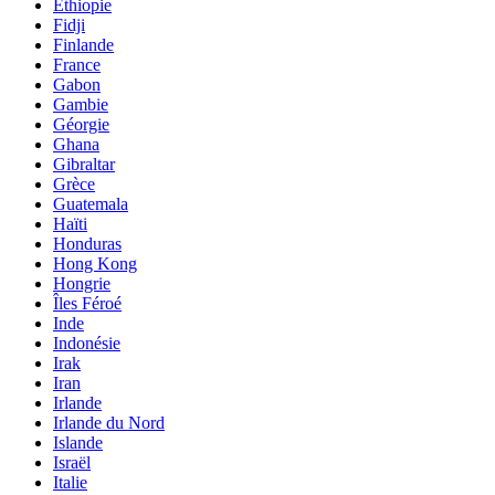
Éthiopie
Fidji
Finlande
France
Gabon
Gambie
Géorgie
Ghana
Gibraltar
Grèce
Guatemala
Haïti
Honduras
Hong Kong
Hongrie
Îles Féroé
Inde
Indonésie
Irak
Iran
Irlande
Irlande du Nord
Islande
Israël
Italie