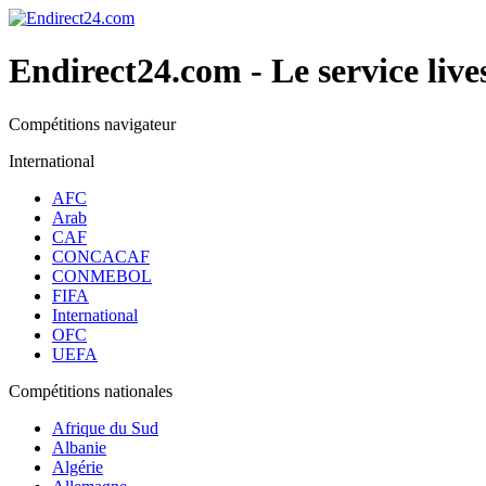
Endirect24.com
- Le service live
Compétitions navigateur
International
AFC
Arab
CAF
CONCACAF
CONMEBOL
FIFA
International
OFC
UEFA
Compétitions nationales
Afrique du Sud
Albanie
Algérie