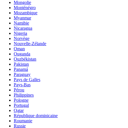
Mongolie
Monténégro
Mozambique
Myanmar
Namibie
Nicaragua
Nigeria
Norvège
Nouvelle-Zélande
Oman
Ouganda
Ouzbékistan
Pakistan
Panamá
Paraguay
Pays de Galles
Pays-Bas
Pérou
Philippines
Pologne
Portugal
Qatar
République dominicaine
Roumanie
Russie