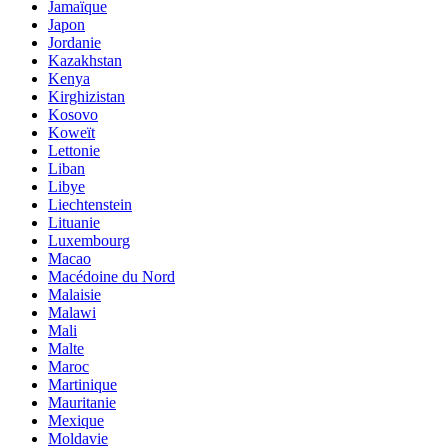
Jamaïque
Japon
Jordanie
Kazakhstan
Kenya
Kirghizistan
Kosovo
Koweït
Lettonie
Liban
Libye
Liechtenstein
Lituanie
Luxembourg
Macao
Macédoine du Nord
Malaisie
Malawi
Mali
Malte
Maroc
Martinique
Mauritanie
Mexique
Moldavie