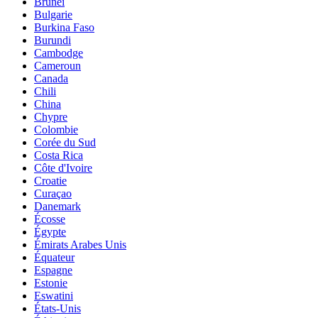
Brunei
Bulgarie
Burkina Faso
Burundi
Cambodge
Cameroun
Canada
Chili
China
Chypre
Colombie
Corée du Sud
Costa Rica
Côte d'Ivoire
Croatie
Curaçao
Danemark
Écosse
Égypte
Émirats Arabes Unis
Équateur
Espagne
Estonie
Eswatini
États-Unis