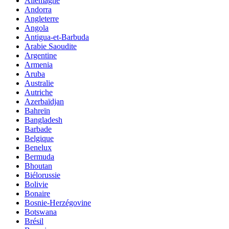
Allemagne
Andorra
Angleterre
Angola
Antigua-et-Barbuda
Arabie Saoudite
Argentine
Armenia
Aruba
Australie
Autriche
Azerbaïdjan
Bahreïn
Bangladesh
Barbade
Belgique
Benelux
Bermuda
Bhoutan
Biélorussie
Bolivie
Bonaire
Bosnie-Herzégovine
Botswana
Brésil