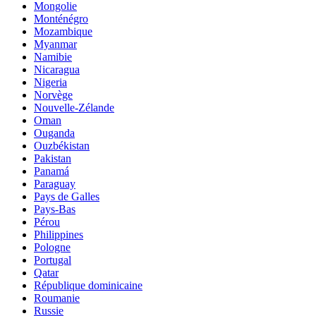
Mongolie
Monténégro
Mozambique
Myanmar
Namibie
Nicaragua
Nigeria
Norvège
Nouvelle-Zélande
Oman
Ouganda
Ouzbékistan
Pakistan
Panamá
Paraguay
Pays de Galles
Pays-Bas
Pérou
Philippines
Pologne
Portugal
Qatar
République dominicaine
Roumanie
Russie