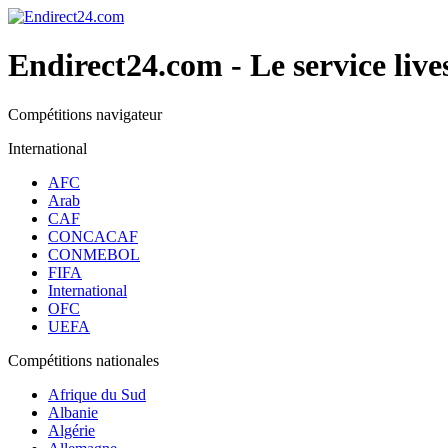
Endirect24.com
- Le service live
Compétitions navigateur
International
AFC
Arab
CAF
CONCACAF
CONMEBOL
FIFA
International
OFC
UEFA
Compétitions nationales
Afrique du Sud
Albanie
Algérie