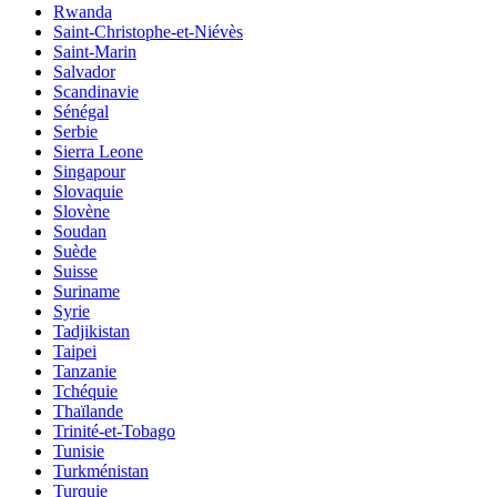
Rwanda
Saint-Christophe-et-Niévès
Saint-Marin
Salvador
Scandinavie
Sénégal
Serbie
Sierra Leone
Singapour
Slovaquie
Slovène
Soudan
Suède
Suisse
Suriname
Syrie
Tadjikistan
Taipei
Tanzanie
Tchéquie
Thaïlande
Trinité-et-Tobago
Tunisie
Turkménistan
Turquie