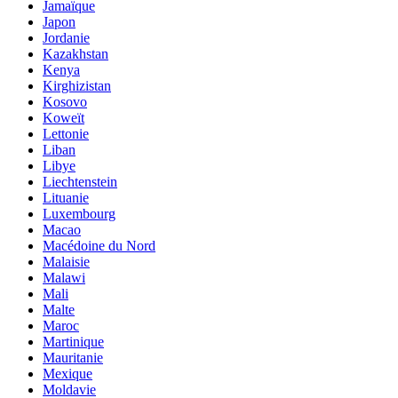
Jamaïque
Japon
Jordanie
Kazakhstan
Kenya
Kirghizistan
Kosovo
Koweït
Lettonie
Liban
Libye
Liechtenstein
Lituanie
Luxembourg
Macao
Macédoine du Nord
Malaisie
Malawi
Mali
Malte
Maroc
Martinique
Mauritanie
Mexique
Moldavie