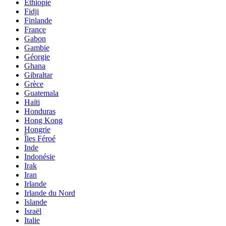
Éthiopie
Fidji
Finlande
France
Gabon
Gambie
Géorgie
Ghana
Gibraltar
Grèce
Guatemala
Haïti
Honduras
Hong Kong
Hongrie
Îles Féroé
Inde
Indonésie
Irak
Iran
Irlande
Irlande du Nord
Islande
Israël
Italie