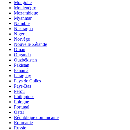
Mongolie
Monténégro
Mozambique
Myanmar
Namibie
Nicaragua
Nigeria
Norvège
Nouvelle-Zélande
Oman
Ouganda
Ouzbékistan
Pakistan
Panamá
Paraguay
Pays de Galles
Pays-Bas
Pérou
Philippines
Pologne
Portugal
Qatar
République dominicaine
Roumanie
Russie