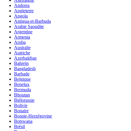
Allemagne
Andorra
Angleterre
Angola
Antigua-et-Barbuda
Arabie Saoudite
Argentine
Armenia
Aruba
Australie
Autriche
Azerbaïdjan
Bahreïn
Bangladesh
Barbade
Belgique
Benelux
Bermuda
Bhoutan
Biélorussie
Bolivie
Bonaire
Bosnie-Herzégovine
Botswana
Brésil