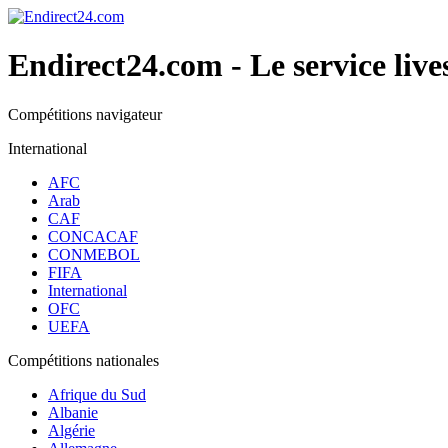
Endirect24.com
- Le service live
Compétitions navigateur
International
AFC
Arab
CAF
CONCACAF
CONMEBOL
FIFA
International
OFC
UEFA
Compétitions nationales
Afrique du Sud
Albanie
Algérie