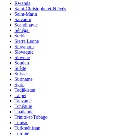
Rwanda
Saint-Christophe-et-Niévès
Saint-Marin
Salvador
Scandinavie
Sénégal
Serbie
Sierra Leone
Singapour
Slovaquie
Slovène
Soudan
Suède
Suisse
Suriname
Syrie
Tadjikistan
Taipei
Tanzanie
Tchéquie
Thaïlande
Trinité-et-Tobago
Tunisie
Turkménistan
Turquie