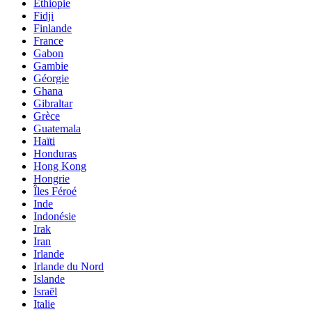
Éthiopie
Fidji
Finlande
France
Gabon
Gambie
Géorgie
Ghana
Gibraltar
Grèce
Guatemala
Haïti
Honduras
Hong Kong
Hongrie
Îles Féroé
Inde
Indonésie
Irak
Iran
Irlande
Irlande du Nord
Islande
Israël
Italie