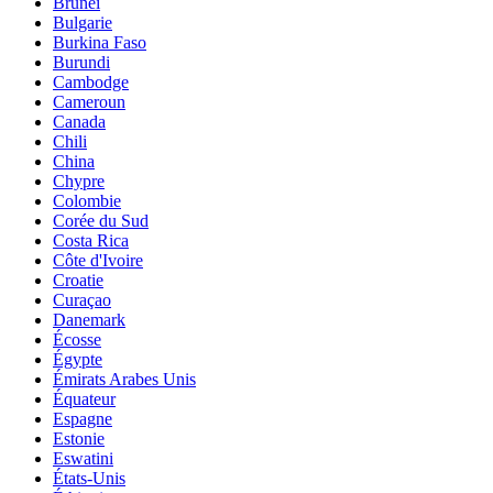
Brunei
Bulgarie
Burkina Faso
Burundi
Cambodge
Cameroun
Canada
Chili
China
Chypre
Colombie
Corée du Sud
Costa Rica
Côte d'Ivoire
Croatie
Curaçao
Danemark
Écosse
Égypte
Émirats Arabes Unis
Équateur
Espagne
Estonie
Eswatini
États-Unis