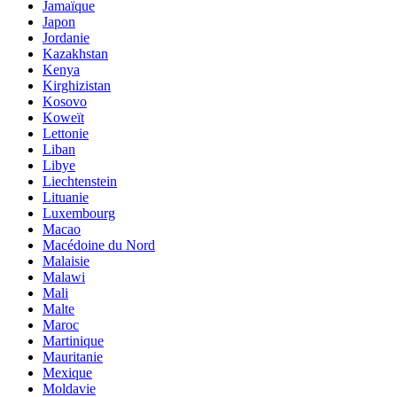
Jamaïque
Japon
Jordanie
Kazakhstan
Kenya
Kirghizistan
Kosovo
Koweït
Lettonie
Liban
Libye
Liechtenstein
Lituanie
Luxembourg
Macao
Macédoine du Nord
Malaisie
Malawi
Mali
Malte
Maroc
Martinique
Mauritanie
Mexique
Moldavie