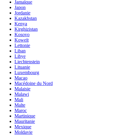
Jamaïque
Japon
Jordanie
Kazakhstan
Kenya
Kirghizistan
Kosovo
Koweït
Lettonie
Liban
Libye
Liechtenstein
Lituanie
Luxembourg
Macao
Macédoine du Nord
Malaisie
Malawi
Mali
Malte
Maroc
Martinique
Mauritanie
Mexique
Moldavie