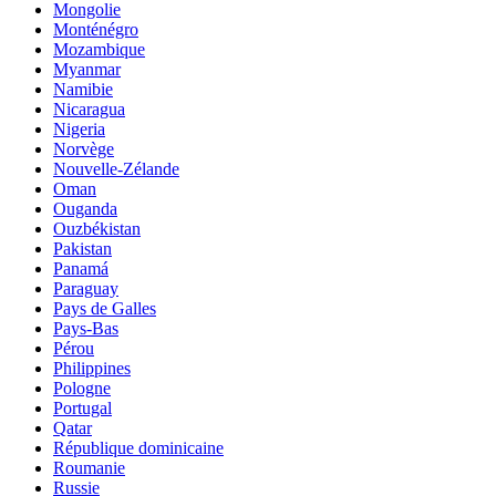
Mongolie
Monténégro
Mozambique
Myanmar
Namibie
Nicaragua
Nigeria
Norvège
Nouvelle-Zélande
Oman
Ouganda
Ouzbékistan
Pakistan
Panamá
Paraguay
Pays de Galles
Pays-Bas
Pérou
Philippines
Pologne
Portugal
Qatar
République dominicaine
Roumanie
Russie