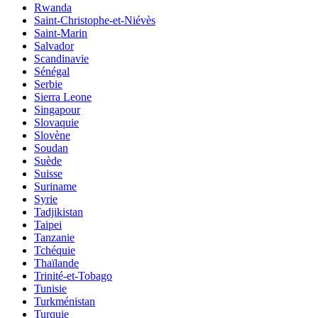
Rwanda
Saint-Christophe-et-Niévès
Saint-Marin
Salvador
Scandinavie
Sénégal
Serbie
Sierra Leone
Singapour
Slovaquie
Slovène
Soudan
Suède
Suisse
Suriname
Syrie
Tadjikistan
Taipei
Tanzanie
Tchéquie
Thaïlande
Trinité-et-Tobago
Tunisie
Turkménistan
Turquie