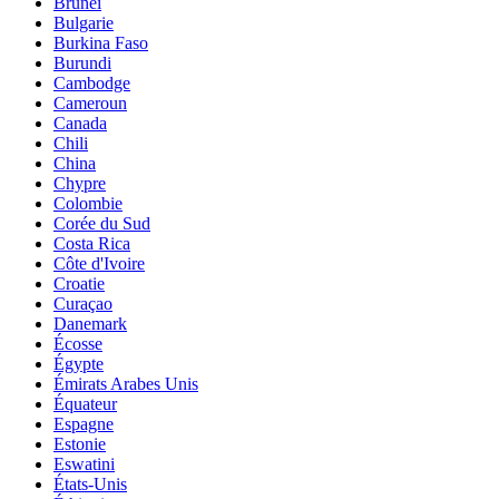
Brunei
Bulgarie
Burkina Faso
Burundi
Cambodge
Cameroun
Canada
Chili
China
Chypre
Colombie
Corée du Sud
Costa Rica
Côte d'Ivoire
Croatie
Curaçao
Danemark
Écosse
Égypte
Émirats Arabes Unis
Équateur
Espagne
Estonie
Eswatini
États-Unis