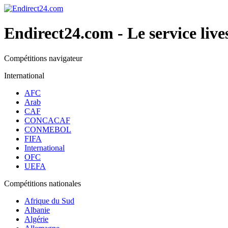
Endirect24.com
- Le service live
Compétitions navigateur
International
AFC
Arab
CAF
CONCACAF
CONMEBOL
FIFA
International
OFC
UEFA
Compétitions nationales
Afrique du Sud
Albanie
Algérie