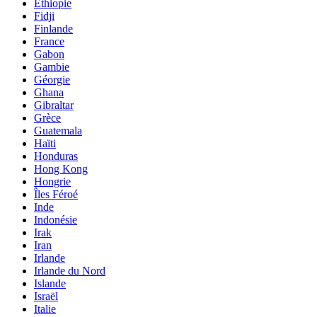
Éthiopie
Fidji
Finlande
France
Gabon
Gambie
Géorgie
Ghana
Gibraltar
Grèce
Guatemala
Haïti
Honduras
Hong Kong
Hongrie
Îles Féroé
Inde
Indonésie
Irak
Iran
Irlande
Irlande du Nord
Islande
Israël
Italie