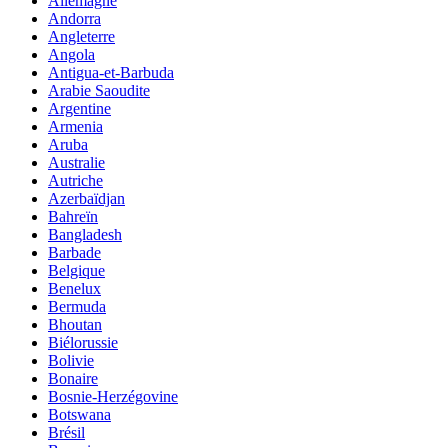
Allemagne
Andorra
Angleterre
Angola
Antigua-et-Barbuda
Arabie Saoudite
Argentine
Armenia
Aruba
Australie
Autriche
Azerbaïdjan
Bahreïn
Bangladesh
Barbade
Belgique
Benelux
Bermuda
Bhoutan
Biélorussie
Bolivie
Bonaire
Bosnie-Herzégovine
Botswana
Brésil